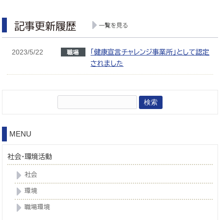
記事更新履歴
2023/5/22
「健康宣言チャレンジ事業所」として認定
されました
検
索:
MENU
社会・環境活動
社会
環境
職場環境